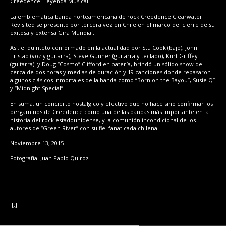
Creedence: Leyenda Musical
La emblemática banda norteamericana de rock Creedence Clearwater
Revisited se presentó por tercera vez en Chile en el marco del cierre de su
exitosa y extensa Gira Mundial.
Así, el quinteto conformado en la actualidad por Stu Cook (bajo), John
Tristao (voz y guitarra), Steve Gunner (guitarra y teclado), Kurt Griffey
(guitarra) y Doug “Cosmo” Clifford en batería, brindó un sólido show de
cerca de dos horas y medias de duración y 19 canciones donde repasaron
algunos clásicos inmortales de la banda como “Born on the Bayou”, Susie Q”
y “Midnight Special”.
En suma, un concierto nostálgico y efectivo que no hace sino confirmar los
pergaminos de Creedence como una de las bandas más importante en la
historia del rock estadounidense, y la comunión incondicional de los
autores de “Green River” con su fiel fanaticada chilena.
Noviembre 13, 2015
Fotografía: Juan Pablo Quiroz
[:]