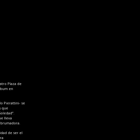
atro Plaza de
álbum en
o Pierattini- se
s que
Soledad”.
ue lleva
 abrumadora.
idad de ser el
ira