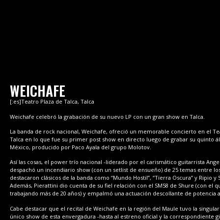
WEICHAFE
[:es]Teatro Plaza de Talca, Talca
Weichafe celebró la grabación de su nuevo LP con un gran show en Talca.
La banda de rock nacional, Weichafe, ofreció un memorable concierto en el Te
Talca en lo que fue su primer post show en directo luego de grabar su quinto 
México, producido por Paco Ayala del grupo Molotov.
Así las cosas, el power trío nacional -liderado por el carismático guitarrista Angel
despachó un incendiario show (con un setlist de ensueño) de 25 temas entre lo
destacaron clásicos de la banda como “Mundo Hostil”, “Tierra Oscura” y Ripio y 
Además, Pierattini dio cuenta de su fiel relación con el SM58 de Shure (con el q
trabajando más de 20 años) y empalmó una actuación descollante de potencia
Cabe destacar que el recital de Weichafe en la región del Maule tuvo la singular
único show de esta envergadura -hasta al estreno oficial y la correspondiente g