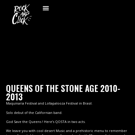
QUEENS OF THE STONE AGE 2010-
2013
Maquinaria Festival and Lollapalooza Festival in Brasil.
Solo debut of the Californian band.
God Save the Queens ! Here’s QOSTA in two acts.
We leave you with cool desert Music and a prehistoric menu to remember