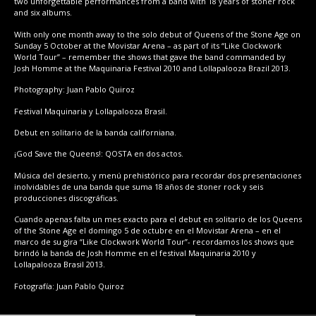
two unforgettable performances from a band with 18 years of stoner rock
and six albums.
With only one month away to the solo debut of Queens of the Stone Age on
Sunday 5 October at the Movistar Arena – as part of its “Like Clockwork
World Tour” – remember the shows that gave the band commanded by
Josh Homme at the Maquinaria Festival 2010 and Lollapalooza Brazil 2013.
Photography: Juan Pablo Quiroz
Festival Maquinaria y Lollapalooza Brasil.
Debut en solitario de la banda californiana.
¡God Save the Queens!: QOSTA en dos actos.
Música del desierto, y menú prehistórico para recordar dos presentaciones
inolvidables de una banda que suma 18 años de stoner rock y seis
producciones discográficas.
Cuando apenas falta un mes exacto para el debut en solitario de los Queens
of the Stone Age el domingo 5 de octubre en el Movistar Arena – en el
marco de su gira “Like Clockwork World Tour”- recordamos los shows que
brindó la banda de Josh Homme en el festival Maquinaria 2010 y
Lollapalooza Brasil 2013.
Fotografía: Juan Pablo Quiroz