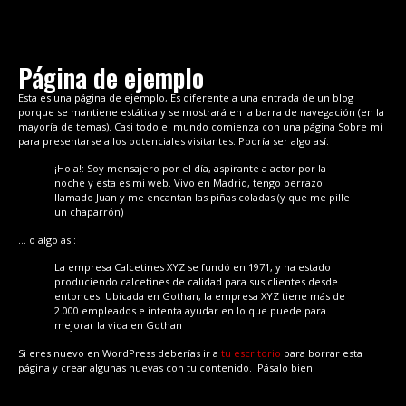
Página de ejemplo
Esta es una página de ejemplo, Es diferente a una entrada de un blog
porque se mantiene estática y se mostrará en la barra de navegación (en la
mayoría de temas). Casi todo el mundo comienza con una página Sobre mí
para presentarse a los potenciales visitantes. Podría ser algo así:
¡Hola!: Soy mensajero por el día, aspirante a actor por la
noche y esta es mi web. Vivo en Madrid, tengo perrazo
llamado Juan y me encantan las piñas coladas (y que me pille
un chaparrón)
… o algo así:
La empresa Calcetines XYZ se fundó en 1971, y ha estado
produciendo calcetines de calidad para sus clientes desde
entonces. Ubicada en Gothan, la empresa XYZ tiene más de
2.000 empleados e intenta ayudar en lo que puede para
mejorar la vida en Gothan
Si eres nuevo en WordPress deberías ir a
tu escritorio
para borrar esta
página y crear algunas nuevas con tu contenido. ¡Pásalo bien!