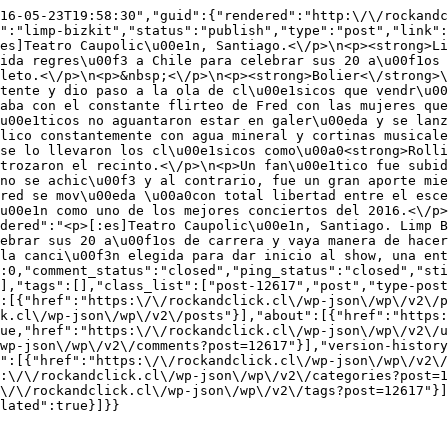
016-05-23T19:58:30","guid":{"rendered":"http:\/\/rockandc
":"limp-bizkit","status":"publish","type":"post","link":
es]Teatro Caupolic\u00e1n, Santiago.<\/p>\n<p><strong>Li
ida regres\u00f3 a Chile para celebrar sus 20 a\u00f1os 
leto.<\/p>\n<p>&nbsp;<\/p>\n<p><strong>Bolier<\/strong>\
tente y dio paso a la ola de cl\u00e1sicos que vendr\u00
aba con el constante flirteo de Fred con las mujeres que
u00e1ticos no aguantaron estar en galer\u00eda y se lanz
lico constantemente con agua mineral y cortinas musicale
se lo llevaron los cl\u00e1sicos como\u00a0<strong>Rolli
trozaron el recinto.<\/p>\n<p>Un fan\u00e1tico fue subid
no se achic\u00f3 y al contrario, fue un gran aporte mie
red se mov\u00eda \u00a0con total libertad entre el esce
u00e1n como uno de los mejores conciertos del 2016.<\/p>
dered":"<p>[:es]Teatro Caupolic\u00e1n, Santiago. Limp B
ebrar sus 20 a\u00f1os de carrera y vaya manera de hacer
la canci\u00f3n elegida para dar inicio al show, una ent
:0,"comment_status":"closed","ping_status":"closed","st
],"tags":[],"class_list":["post-12617","post","type-post
:[{"href":"https:\/\/rockandclick.cl\/wp-json\/wp\/v2\/
k.cl\/wp-json\/wp\/v2\/posts"}],"about":[{"href":"https:
ue,"href":"https:\/\/rockandclick.cl\/wp-json\/wp\/v2\/u
wp-json\/wp\/v2\/comments?post=12617"}],"version-histor
":[{"href":"https:\/\/rockandclick.cl\/wp-json\/wp\/v2\/
:\/\/rockandclick.cl\/wp-json\/wp\/v2\/categories?post=1
\/\/rockandclick.cl\/wp-json\/wp\/v2\/tags?post=12617"}]
lated":true}]}}