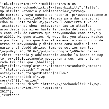
lick.cl\/?p=12617"},"modified":"2016-05-
"https:\/\/rockandclick.cl\/limp-bizkit\/","title":
mp Bizkit: Potencia y adolescencia<\/strong>
de carrera y vaya manera de hacerlo, pr\u00e1cticamente 
u00a0fue la canci\u00f3n elegida para dar inicio al 
edan m\u00e1s tarde.<\/p>\n<p>El concierto tuvo de 
 asistieron al show, estuvieron las infaltables 
aron desde los aires hasta la cancha del recinto, un 
s como Walk de Pantera que serv\u00edan como apoyo y 
n\u2019, My generation, My way, Eat you alive, Nookie, 
o por Fred y los guardias al escenario con un poco de 
ntras se mov\u00eda y disfrutaba como nadie al son 
nario y el p\u00fablico, tomando selfies con los 
\n<p>Mayo 20, 2016<\/p>\n<p>Fotograf\u00eda: Daniel 
izkit: Potencia y adolescencia Anoche la banda de Rap-
lo, pr\u00e1cticamente noquearon a sus fans ante un 
rada triunfal que [&hellip;]
icky":false,"template":"","format":"standard","meta":
","status-publish","format-
posts\/12617","targetHints":{"allow":
\/\/rockandclick.cl\/wp-
sers\/2"}],"replies":
y":[{"count":0,"href":"https:\/\/rockandclick.cl\/wp-
media?parent=12617"}],"wp:term":
2617"},
,"curies":