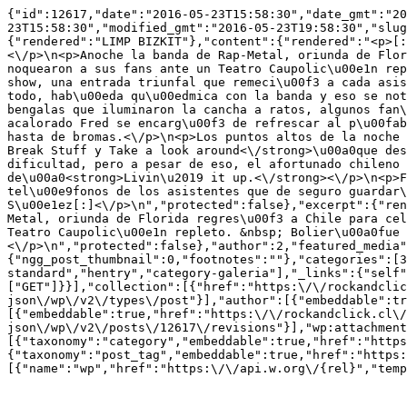
{"id":12617,"date":"2016-05-23T15:58:30","date_gmt":"2
23T15:58:30","modified_gmt":"2016-05-23T19:58:30","slug
{"rendered":"LIMP BIZKIT"},"content":{"rendered":"<p>[:
<\/p>\n<p>Anoche la banda de Rap-Metal, oriunda de Flor
noquearon a sus fans ante un Teatro Caupolic\u00e1n rep
show, una entrada triunfal que remeci\u00f3 a cada asis
todo, hab\u00eda qu\u00edmica con la banda y eso se not
bengalas que iluminaron la cancha a ratos, algunos fan\
acalorado Fred se encarg\u00f3 de refrescar al p\u00fab
hasta de bromas.<\/p>\n<p>Los puntos altos de la noche 
Break Stuff y Take a look around<\/strong>\u00a0que des
dificultad, pero a pesar de eso, el afortunado chileno 
de\u00a0<strong>Livin\u2019 it up.<\/strong><\/p>\n<p>F
tel\u00e9fonos de los asistentes que de seguro guardar\
S\u00e1ez[:]<\/p>\n","protected":false},"excerpt":{"ren
Metal, oriunda de Florida regres\u00f3 a Chile para cel
Teatro Caupolic\u00e1n repleto. &nbsp; Bolier\u00a0fue 
<\/p>\n","protected":false},"author":2,"featured_media"
{"ngg_post_thumbnail":0,"footnotes":""},"categories":[3
standard","hentry","category-galeria"],"_links":{"self"
["GET"]}}],"collection":[{"href":"https:\/\/rockandclic
json\/wp\/v2\/types\/post"}],"author":[{"embeddable":tr
[{"embeddable":true,"href":"https:\/\/rockandclick.cl\/
json\/wp\/v2\/posts\/12617\/revisions"}],"wp:attachment
[{"taxonomy":"category","embeddable":true,"href":"https
{"taxonomy":"post_tag","embeddable":true,"href":"https:
[{"name":"wp","href":"https:\/\/api.w.org\/{rel}","temp