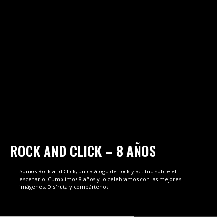
ROCK AND CLICK – 8 AÑOS
Somos Rock and Click, un catálogo de rock y actitud sobre el
escenario. Cumplimos 8 años y lo celebramos con las mejores
imágenes. Disfruta y compártenos