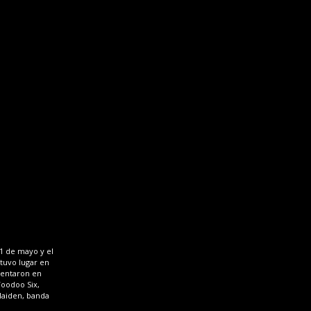
31 de mayo y el
 tuvo lugar en
sentaron en
Voodoo Six,
Maiden, banda