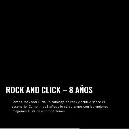
ROCK AND CLICK – 8 AÑOS
Somos Rock and Click, un catálogo de rock y actitud sobre el
escenario. Cumplimos 8 años y lo celebramos con las mejores
imágenes. Disfruta y compártenos