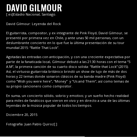
DAVID GILMOUR
[:es]Estadio Nacional, Santiago.
David Gilmour: Leyenda del Rock
El guitarrista, compositor, y ex integrante de Pink Floyd, David Gilmour, se
presentó por primera vez en Chile, y ante unas 50 mil personas, con un
deslumbrante concierto en lo que fue la última presentación de su tour
mundial 2015: “Rattle That Lock”.
Agotadas las entradas con anticipación, y con una creciente expectativa por
parte de la fanaticada local, Gilmour debutó a las 21:30 horas con el tema “5
A.M”, la primera canción de su cuarto disco solista: “Rattle that Lock” (2015).
Así, el virtuoso guitarrista británico brindó un show de lujo de más de dos
horas y 22 temas donde sonaron clásicos de su banda madre (Pink Floyd)
como “Wish you were here”, “Money” y “Us and Them”, así como temas de
su propio cancionero como compositor.
En suma, un concierto sólido, sobrio y emotivo; y un sueño hecho realidad
para miles de fanáticos que vieron en vivo y en directo a una de las últimas
leyendas de la música popular de todos los tiempos.
Diciembre 20, 2015
Fotografía: Juan Pablo Quiroz[:]