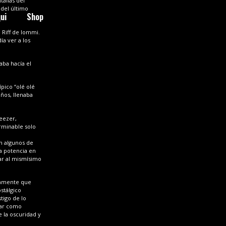
tallas del
 del último
ui
Shop
 Riff de Iommi.
ía ver a los
aba hacía el
pico “olé olé
ños, llenaba
Geezer,
rminable solo
on algunos de
ta potencia en
tar al mismísimo
ivamente que
stálgico
tigo de lo
tar como
 la oscuridad y