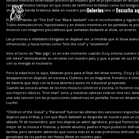
detuvo mientras observaban atónitos las visuales que se proyectaban en las pan
recinto, al mismo tiempo en que miles de teléfonos brillaban como los testigos
Galerías
Escucha aq
show de la banda británica daba en nuestro país. Así se iniciaba el rito.
El primer latido de “The End” fue “Black Sabbath” con el inconfundible y lúgubre
Todos enmudecieron, hipnotizados y en éxtasis mientras en las pantallas se pod
músicos con imágenes psicodélicas que sumaban bastante al show, un acierto.
Las primeras e infaltables bengalas se dejaban ver, a medida que el show avanz
inframundo, y hacia temas como “Into the void” y “snowblind”.
Vino el turno de “War pigs”, es en este momento cuando Ozzy entona nuestro tí
olé oléee” demostrando su cercanía con nuestro país, y que, a pesar de sus 67 a
con su energía el escenario.
Pero la edad hizo lo suyo, faltando poco para el final del show Iommy, Ozzy y 
desaparecieron dejando en escena a Clufetos, en un magistral, frenético e inte
de batería que dejó con la boca abierta a quien no estuviese preparado.
Cuando las oscuras almas de los tres músicos volvieron a escena, lo hicieron c
sus mejores clásicos. “Iron man” sonó, y nuestras cabezas volaron otra vez, tan
una sola canción con las proyecciones calavéricas en pantalla, hicieron desper
Lucifer.
“Children of the Grave” y “Paranoid” fueron las últimas dos canciones respect
dejaron para el final, y con que Black Sabbath se despedía de nuestro país un no
sábado 19 de noviembre, que nos dejaría un sabor agridulce, porque fuimos tes
mejor de su música e historia, y donde abuelos, padres e hijos pudieron disfru
familia, pero también sabiendo que nunca más en la vida podremos disfrutar de
genialidad de los padres del Heavy Metal en nuestro país.