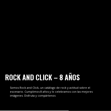
ROCK AND CLICK – 8 AÑOS
Somos Rock and Click, un catálogo de rock y actitud sobre el
escenario. Cumplimos 8 años y lo celebramos con las mejores
imágenes. Disfruta y compártenos