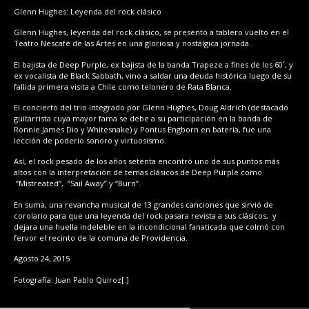
Glenn Hughes: Leyenda del rock clásico
Glenn Hughes, leyenda del rock clásico, se presentó a tablero vuelto en el
Teatro Nescafé de las Artes en una gloriosa y nostálgica jornada.
El bajista de Deep Purple, ex bajista de la banda Trapeze a fines de los 60´, y
ex vocalista de Black Sabbath, vino a saldar una deuda histórica luego de su
fallida primera visita a Chile como telonero de Rata Blanca.
El concierto del trio integrado por Glenn Hughes, Doug Aldrich (destacado
guitarrista cuya mayor fama se debe a su participación en la banda de
Ronnie James Dio y Whitesnake) y Pontus Engborn en batería, fue una
lección de poderío sonoro y virtuosismo.
Así, el rock pesado de los años setenta encontró uno de sus puntos más
altos con la interpretación de temas clásicos de Deep Purple como
“Mistreated”, “Sail Away” y “Burn”.
En suma, una revancha musical de 13 grandes canciones que sirvió de
corolario para que una leyenda del rock pasara revista a sus clásicos, y
dejara una huella indeleble en la incondicional fanaticada que colmó con
fervor el recinto de la comuna de Providencia.
Agosto 24, 2015
Fotografía: Juan Pablo Quiroz[:]