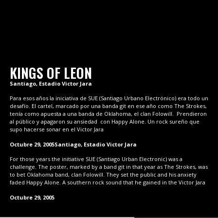
KINGS OF LEON
Santiago, Estadio Victor Jara
Para esos años la iniciativa de SUE (Santiago Urbano Electrónico) era todo un
desafío. El cartel, marcado por una banda git en ese año como The Strokes,
tenía como apuesta a una banda de Oklahoma, el clan Folowill. Prendieron
al público y apagaron su ansiedad con Happy Alone. Un rock sureño que
supo hacerse sonar en el Victor Jara
Octubre 29, 2005
Santiago, Estadio Victor Jara
For those years the initiative SUE (Santiago Urban Electronic) was a
challenge. The poster, marked by a band git in that year as The Strokes, was
to bet Oklahoma band, clan Folowill. They set the public and his anxiety
faded Happy Alone. A southern rock sound that he gained in the Victor Jara
Octubre 29, 2005