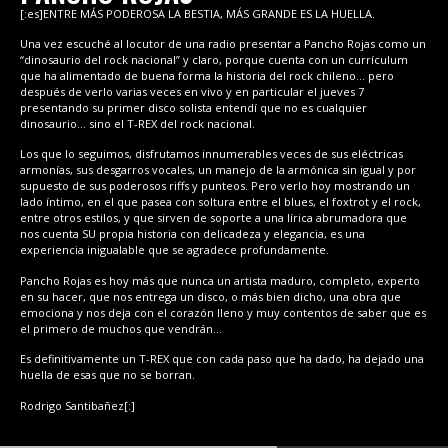
[:es]ENTRE MÁS PODEROSA LA BESTIA, MÁS GRANDE ES LA HUELLA.
Una vez escuché al locutor de una radio presentar a Pancho Rojas como un
“dinosaurio del rock nacional” y claro, porque cuenta con un currículum
que ha alimentado de buena forma la historia del rock chileno… pero
después de verlo varias veces en vivo y en particular el jueves 7
presentando su primer disco solista entendí que no es cualquier
dinosaurio… sino el T-REX del rock nacional.
Los que lo seguimos, disfrutamos innumerables veces de sus eléctricas
armonías, sus desgarros vocales, un manejo de la armónica sin igual y por
supuesto de sus poderosos riffs y punteos. Pero verlo hoy mostrando un
lado íntimo, en el que pasea con soltura entre el blues, el foxtrot y el rock,
entre otros estilos, y que sirven de soporte a una lírica abrumadora que
nos cuenta SU propia historia con delicadeza y elegancia, es una
experiencia inigualable que se agradece profundamente.
Pancho Rojas es hoy más que nunca un artista maduro, completo, experto
en su hacer, que nos entrega un disco, o más bien dicho, una obra que
emociona y nos deja con el corazón lleno y muy contentos de saber que es
el primero de muchos que vendrán…
Es definitivamente un T-REX que con cada paso que ha dado, ha dejado una
huella de esas que no se borran.
Rodrigo Santibañez[:]