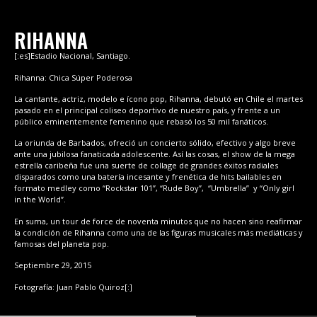
RIHANNA
[:es]Estadio Nacional, Santiago.
Rihanna: Chica Súper Poderosa
La cantante, actriz, modelo e ícono pop, Rihanna, debutó en Chile el martes
pasado en el principal coliseo deportivo de nuestro país, y frente a un
público eminentemente femenino que rebasó los 50 mil fanáticos.
La oriunda de Barbados, ofreció un concierto sólido, efectivo y algo breve
ante una jubilosa fanaticada adolescente. Así las cosas, el show de la mega
estrella caribeña fue una suerte de collage de grandes éxitos radiales
disparados como una batería incesante y frenética de hits bailables en
formato medley como “Rockstar 101”, “Rude Boy”, “Umbrella” y “Only girl
in the World”.
En suma, un tour de force de noventa minutos que no hacen sino reafirmar
la condición de Rihanna como una de las figuras musicales más mediáticas y
famosas del planeta pop.
Septiembre 29, 2015
Fotografía: Juan Pablo Quiroz[:]