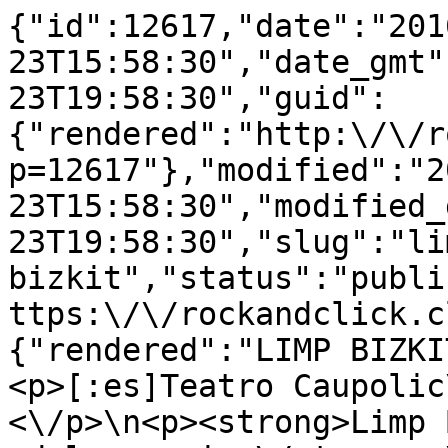
{"id":12617,"date":"201
23T15:58:30","date_gmt"
23T19:58:30","guid":
{"rendered":"http:\/\/r
p=12617"},"modified":"2
23T15:58:30","modified_
23T19:58:30","slug":"li
bizkit","status":"publi
ttps:\/\/rockandclick.c
{"rendered":"LIMP BIZKI
<p>[:es]Teatro Caupolic
<\/p>\n<p><strong>Limp 