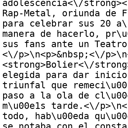
adolescencia<\/strong><
Rap-Metal, oriunda de F
para celebrar sus 20 a\
manera de hacerlo, pr\u
sus fans ante un Teatro
<\/p>\n<p>&nbsp;<\/p>\n
<strong>Bolier<\/strong
elegida para dar inicio
triunfal que remeci\u00
paso a la ola de cl\u00
m\u00e1s tarde.<\/p>\n<
todo, hab\u00eda qu\u00
se notaba con el consta