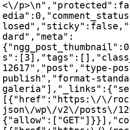
<\/p>\n","protected":fa
edia":0,"comment_status
losed","sticky":false,"
dard","meta":
{"ngg_post_thumbnail":0
s":[3],"tags":[],"class
12617","post","type-pos
publish","format-standa
galeria"],"_links":{"se
[{"href":"https:\/\/roc
json\/wp\/v2\/posts\/12
{"allow":["GET"]}}],"co