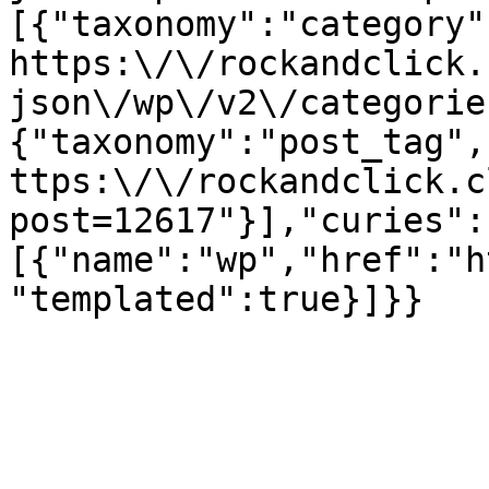
[{"taxonomy":"category"
https:\/\/rockandclick.
json\/wp\/v2\/categorie
{"taxonomy":"post_tag",
ttps:\/\/rockandclick.c
post=12617"}],"curies":
[{"name":"wp","href":"h
"templated":true}]}}