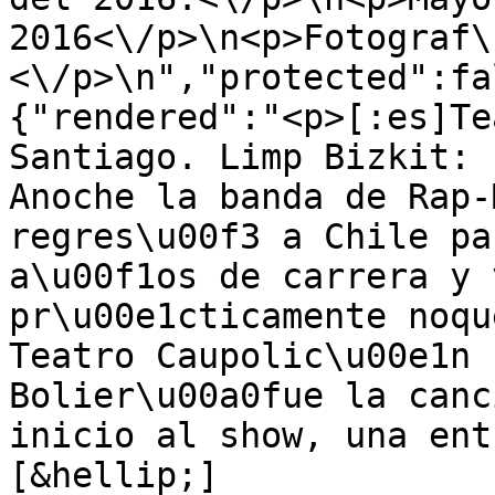
2016<\/p>\n<p>Fotograf\
<\/p>\n","protected":fa
{"rendered":"<p>[:es]Te
Santiago. Limp Bizkit: 
Anoche la banda de Rap-
regres\u00f3 a Chile pa
a\u00f1os de carrera y 
pr\u00e1cticamente noqu
Teatro Caupolic\u00e1n 
Bolier\u00a0fue la canc
inicio al show, una ent
[&hellip;]