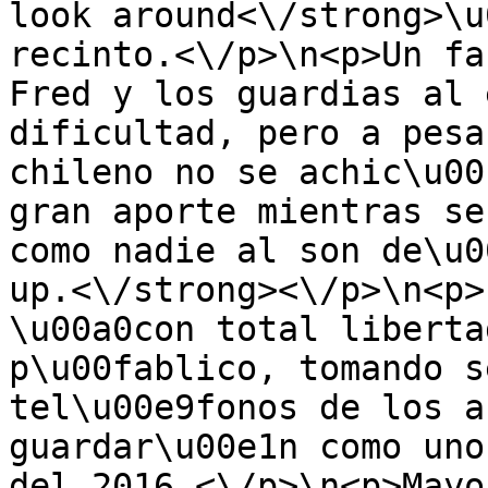
look around<\/strong>\u
recinto.<\/p>\n<p>Un fa
Fred y los guardias al 
dificultad, pero a pesa
chileno no se achic\u00
gran aporte mientras se
como nadie al son de\u0
up.<\/strong><\/p>\n<p>
\u00a0con total liberta
p\u00fablico, tomando s
tel\u00e9fonos de los a
guardar\u00e1n como uno
del 2016.<\/p>\n<p>Mayo 