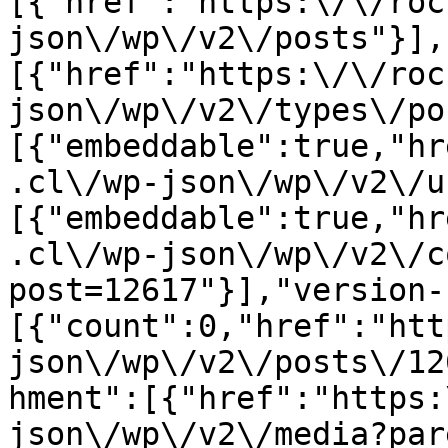
[{"href":"https:\/\/roc
json\/wp\/v2\/posts"}],
[{"href":"https:\/\/roc
json\/wp\/v2\/types\/po
[{"embeddable":true,"hr
.cl\/wp-json\/wp\/v2\/u
[{"embeddable":true,"hr
.cl\/wp-json\/wp\/v2\/c
post=12617"}],"version-
[{"count":0,"href":"htt
json\/wp\/v2\/posts\/12
hment":[{"href":"https:
json\/wp\/v2\/media?par