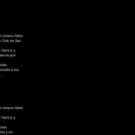
i chileno Mike
y Club de Sao
Clark Jr y
tarras por
plias
olcado a sus
.
i chileno Mike
Clark Jr y
plias
cto y un