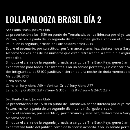
LOLLAPALOOZA BRASIL DÍA 2
Sao Paulo Brasil, Jockey Club
La presentación a las 15:30 en punto de Tomahawk, banda liderada por el ya cas
Patton, marcó la pauta de un segundo día mucho más ligado al rock en el Jocke
Paulo, en la segunda jornada de Lollapalooza Brasil 2013.
Sobre el escenario, por su actitud, performance y sencillez, destacamos a Gary 
Alabama Shakes, dos de los números que están refrescando la actitud d elas gui
estos días.
Sin duda el cierre de la segunda jornada, a cargo de The Black Keys, generó am
expectativas para todos los asistentes. Con un sonido perfecto y un escenario v
dos integrantes, los 55.000 paulistas hicieron de una noche sin duda memorable
Marzo 30, 2013
Ficha técnica
Cámara: Sony Alpha A99 + Vertical Grip / Sony Alpha A77
Lens: Sony G 70-200 2.8 F / Sony G 300 mm 2.8 F / Sony G 24-70 2.8 F
Sao Paulo Brasil, Jockey Club
La presentación a las 15:30 en punto de Tomahawk, banda liderada por el ya cas
Patton, marcó la pauta de un segundo día mucho más ligado al rock.
Sobre el escenario, por su actitud, performance y sencillez, destacamos a Gary 
Alabama Shakes.
Sin duda el cierre de la segunda jornada, a cargo de The Black Keys, generó am
expectativas tanto del público como de la prensa acredita. Con un sonido perfe