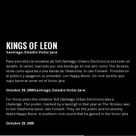
KINGS OF LEON
Santiago, Estadio Victor Jara
Para esos años la iniciativa de SUE (Santiago Urbano Electrónico) era todo un
desafío. El cartel, marcado por una banda git en ese año como The Strokes,
tenía como apuesta a una banda de Oklahoma, el clan Folowill. Prendieron
al público y apagaron su ansiedad con Happy Alone. Un rock sureño que
supo hacerse sonar en el Victor Jara
Octubre 29, 2005
Santiago, Estadio Victor Jara
For those years the initiative SUE (Santiago Urban Electronic) was a
challenge. The poster, marked by a band git in that year as The Strokes, was
to bet Oklahoma band, clan Folowill. They set the public and his anxiety
faded Happy Alone. A southern rock sound that he gained in the Victor Jara
Octubre 29, 2005