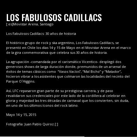
LOS FABULOSOS CADILLACS
[:es]Movistar Arena, Santiago
Los Fabulosos Cadillacs: 30 años de historia
El histórico grupo de rock y ska argentino, Los Fabulosos Cadillacs, se
presentó en Chile los días 14 y 15 de Mayo en el Movistar Arena en el marco
de la gira conmemorativa que celebra sus 30 años de historia.
La agrupación -comandada por el carismático Vicentico- desplegó dos
generosos shows de larga duración donde, premunidos de un arsenal de
éxitos de temas clásicos como “Vasos Vacíos”, “Mal Bicho” y “Matador”,
hicieron vibrar a los asistentes que colmaron las localidades del recinto del
Parque O´Higgins.
Así, LFC repasaron gran parte de su prestigiosa carrera, y de paso
revalidaron sus credenciales por este lado de la cordillera al celebrar en
gloria y majestad las tres décadas de carnaval que los convierten, sin duda,
en uno de los últimos íconos del rock latino.
Mayo 14 y 15, 2015
Fotografía: Juan Pablo Quiroz.[:]