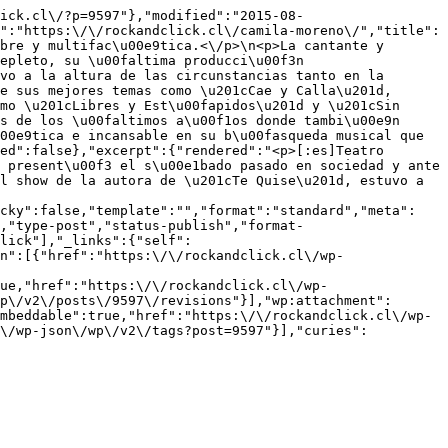
ick.cl\/?p=9597"},"modified":"2015-08-
":"https:\/\/rockandclick.cl\/camila-moreno\/","title":
bre y multifac\u00e9tica.<\/p>\n<p>La cantante y 
epleto, su \u00faltima producci\u00f3n 
vo a la altura de las circunstancias tanto en la 
e sus mejores temas como \u201cCae y Calla\u201d, 
mo \u201cLibres y Est\u00fapidos\u201d y \u201cSin 
s de los \u00faltimos a\u00f1os donde tambi\u00e9n 
00e9tica e incansable en su b\u00fasqueda musical que 
ed":false},"excerpt":{"rendered":"<p>[:es]Teatro 
 present\u00f3 el s\u00e1bado pasado en sociedad y ante 
l show de la autora de \u201cTe Quise\u201d, estuvo a 
icky":false,"template":"","format":"standard","meta":
,"type-post","status-publish","format-
lick"],"_links":{"self":
n":[{"href":"https:\/\/rockandclick.cl\/wp-
ue,"href":"https:\/\/rockandclick.cl\/wp-
p\/v2\/posts\/9597\/revisions"}],"wp:attachment":
mbeddable":true,"href":"https:\/\/rockandclick.cl\/wp-
l\/wp-json\/wp\/v2\/tags?post=9597"}],"curies":