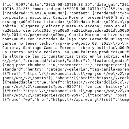
{"id":9597,"date":"2015-08-10T16:33:25","date_gmt":"201
10T16:33:25","modified_gmt":"2015-08-10T19:33:25","slug
{"rendered":"CAMILA MORENO"},"content":{"rendered":"<p>
compositora nacional, Camila Moreno, present\u00f3 el s
discogr\u00e1fica titulada: \u201cMala Madre\u201d.<\/p
sobria, elegante y eficaz puesta en escena, como en el 
\u201cLo cierto\u201d y\u00a0 \u201cRaptado\u201d\u00a0
Mi\u201d.<\/p>\n<p>As\u00ed, Camila Moreno no hizo sino
cont\u00f3 con invitados de lujo como Fernando Milagros
parece no tener techo.<\/p>\n<p>Agosto 08, 2015<\/p>\n<
Cariola, Santiago Camila Moreno: Libre y multifac\u00e9
un Teatro Cariola repleto, su \u00faltima producci\u00f
la altura de las circunstancias tanto en la sobria, ele
<\/p>\n","protected":false},"author":2,"featured_media"
{"ngg_post_thumbnail":0,"footnotes":""},"categories":[3
standard","hentry","category-galeria","tag-camila-moren
[{"href":"https:\/\/rockandclick.cl\/wp-json\/wp\/v2\/p
json\/wp\/v2\/posts"}],"about":[{"href":"https:\/\/rock
[{"embeddable":true,"href":"https:\/\/rockandclick.cl\/
json\/wp\/v2\/comments?post=9597"}],"version-history":[
[{"href":"https:\/\/rockandclick.cl\/wp-json\/wp\/v2\/m
json\/wp\/v2\/categories?post=9597"},{"taxonomy":"post_
[{"name":"wp","href":"https:\/\/api.w.org\/{rel}","temp