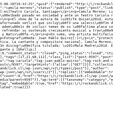
5-08-10T19:33:25","guid":{"rendered":"http:\/\/rockandcl
":"camila-moreno","status":"publish","type":"post","link
[:es]Teatro Cariola, Santiago<\/p>\n<p>Camila Moreno: Li
\u00e1bado pasado en sociedad y ante un Teatro Cariola r
>\n<p>El show de la autora de \u201cTe Quise\u201d, estu
afortunado setlist que incluy\u00f3 una selecci\u00f3n d
 adem\u00e1s de incluir temas de su \u00faltima placa co
 refrendar su sostenido crecimiento musical a trav\u00e9
 y Natis\u00fa.<\/p>\n<p>En suma, una artista multifac\u
p>Fotograf\u00eda: Juan Pablo Quiroz[:]<\/p>\n","protect
tica. La cantante y compositora nacional, Camila Moreno,
3n discogr\u00e1fica titulada: \u201cMala Madre\u201d. E
gante y [&hellip;]
:0,"comment_status":"closed","ping_status":"closed","st
],"tags":[17,21,68,112],"class_list":["post-9597","post"
o","tag-cariola","tag-juan-pablo-quiroz","tag-rock-and-c
osts\/9597","targetHints":{"allow":["GET"]}}],"collectio
andclick.cl\/wp-json\/wp\/v2\/types\/post"}],"author":
wp-json\/wp\/v2\/users\/2"}],"replies":[{"embeddable":tr
{"count":0,"href":"https:\/\/rockandclick.cl\/wp-json\/w
edia?parent=9597"}],"wp:term":[{"taxonomy":"category","e
tag","embeddable":true,"href":"https:\/\/rockandclick.c
lated":true}]}}