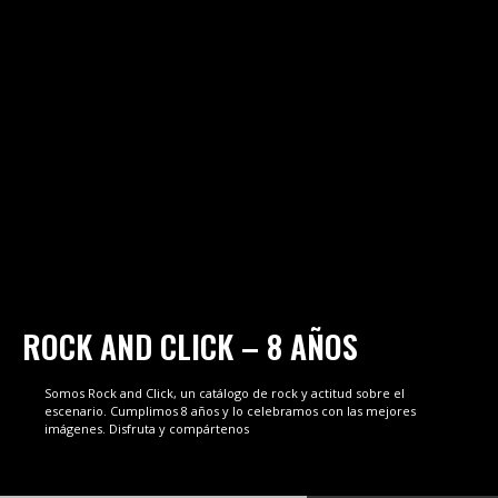
ROCK AND CLICK – 8 AÑOS
Somos Rock and Click, un catálogo de rock y actitud sobre el
escenario. Cumplimos 8 años y lo celebramos con las mejores
imágenes. Disfruta y compártenos