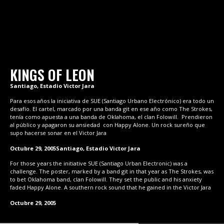
KINGS OF LEON
Santiago, Estadio Victor Jara
Para esos años la iniciativa de SUE (Santiago Urbano Electrónico) era todo un
desafío. El cartel, marcado por una banda git en ese año como The Strokes,
tenía como apuesta a una banda de Oklahoma, el clan Folowill. Prendieron
al público y apagaron su ansiedad con Happy Alone. Un rock sureño que
supo hacerse sonar en el Victor Jara
Octubre 29, 2005
Santiago, Estadio Victor Jara
For those years the initiative SUE (Santiago Urban Electronic) was a
challenge. The poster, marked by a band git in that year as The Strokes, was
to bet Oklahoma band, clan Folowill. They set the public and his anxiety
faded Happy Alone. A southern rock sound that he gained in the Victor Jara
Octubre 29, 2005