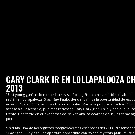
GARY CLARK JR EN LOLLAPALOOZA CH
2013
“Best young gun” así lo nombró la revista Rolling Stone en su edición de abril de
recién en Lollapalooza Brasil Sao Paulo, donde tuvimos la oportunidad de escuc
en vivo. Acá en Chile las cosas fueron distintas. Marcada por una acreditación 
acceso a su escenario; pudimos retratar a Gary Clark Jr en Chile y con el públic
frente. Una tarde en que -además del sol- calaba los acordes del blues como ag
piel.
Sin duda uno de los registros fotográficos más esperados del 2013. Presentando
“Black and Blu” y con una apertura predecible con “When my train pulls in”, se si