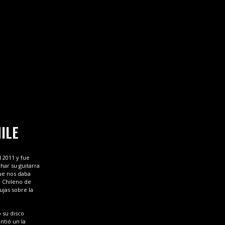
ILE
l 2011 y fue
har su guitarra
que nos daba
o Chileno de
ujas sobre la
 su disco
ntió un la