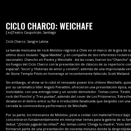
CICLO CHARCO: WEICHAFE
[:es]Teatro Caupolicán, Santiago
Ciclo Charco: Sangre Latina
La banda mexicana de rock Molotov
regresó a Chile en el marco de la gira de s
último disco titulado: “Agua Maldita”, y en compañía de dos referentes rockeros
nacionales: Chancho en Piedra y Weichafe
. Así las cosas, fueron los “Chancho”
los fuegos del Ciclo Charco con la presentación de clásicos de su repertorio co
espacial’, ‘Socio’ y ‘Historias de amor y condón”, además de una improvisada ver
de Stone Temple Pilots en homenaje al recientemente fallecido Scott Weiland.
Sin embargo, el show se lo robó el renovado power trio chileno Weichafe, quie
por su carismático líder Angelo Pierattini, ofrecieron una presentación épica, 
inolvidable; con una entrega total y un sonido demoledor. Temas como ‘Festín 
rock del Poncho’ y ‘Tres puntas”, además del cover de Los Prisioneros, ‘Estrec
desataron el delirio entre su fiel e irreductible fanaticada que despidió con un
cerrada la conmovedora performance de Weichafe.
Por su parte, los mexicanos de Molotov, pese a contar con material fresco bajo 
concentraron fundamentalmente en interpretar temas para la galería de su f
debut: “¿Dónde jugarán las niñas?”. Así, temas como ‘Chinga tu madre’, ‘Voto latin
formaron parte de una presentación de noventa minutos donde la desprolijida