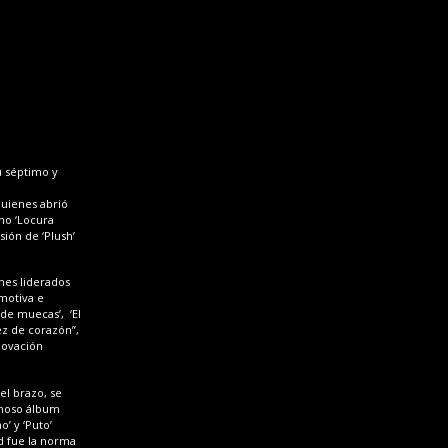
u séptimo y
 quienes abrió
mo ‘Locura
sión de ‘Plush’
nes liderados
emotiva e
de muecas’, ‘El
hez de corazón”,
a ovación
el brazo, se
amoso álbum
o’ y ‘Puto’
d fue la norma