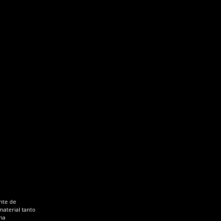
ante de
aterial tanto
na