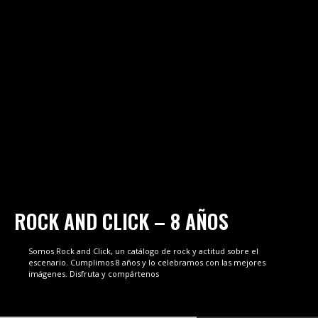
ROCK AND CLICK – 8 AÑOS
Somos Rock and Click, un catálogo de rock y actitud sobre el
escenario. Cumplimos 8 años y lo celebramos con las mejores
imágenes. Disfruta y compártenos