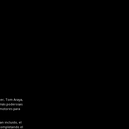
der, Tom Araya,
s más poderosas
 motores para
n incluido, el
 completando el