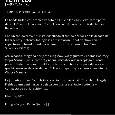
[:es]Ex O, Santiago
TEMPLES: PSICODELIA BRITÁNICA
La banda británica Temples debutó en Chile a tablero vuelto como parte
del ciclo “Live in Levi´s Suena” en el centro del eventos Ex Oz del barrio
Bellavista.
Con un sonido retro futurista –vinculado al sonido del rock de la década de
los sesenta y setenta- los ingleses presentaron un sólido show con un
repertorio enfocado fundamentalmente en su álbum debut “Sun
Structures” (2014).
Así, la banda integrada por James Bagshaw (voz y guitarra), Thomas Walmey
(bajo), Samuel Toms (batería) y Adam Smith (teclados) desplegó durante
poco más de una hora un set list de temas con tintes de psicodelia y glam
que hicieron las delicias de un público entregado que colmó el recinto de
Chucre Manzur.
La jornada comenzó con la interesante propuesta del dúo chileno Magaly
Fields quienes animaron la velada con una presentación potente y
compacta de punk revisionista.
Mayo 14, 2015
Fotografía: Juan Pablo Quiroz.[:]