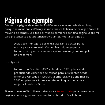
Página de ejemplo
Esta es una página de ejemplo, Es diferente a una entrada de un blog
porque se mantiene estática y se mostrará en la barra de navegación (en la
mayoría de temas). Casi todo el mundo comienza con una página Sobre mí
para presentarse a los potenciales visitantes. Podría ser algo así:
¡Hola!: Soy mensajero por el día, aspirante a actor por la
noche y esta es mi web. Vivo en Madrid, tengo perrazo
llamado Juan y me encantan las piñas coladas (y que me pille
un chaparrón)
… o algo así:
La empresa Calcetines XYZ se fundó en 1971, y ha estado
produciendo calcetines de calidad para sus clientes desde
entonces. Ubicada en Gothan, la empresa XYZ tiene más de
2.000 empleados e intenta ayudar en lo que puede para
mejorar la vida en Gothan
Si eres nuevo en WordPress deberías ir a
tu escritorio
para borrar esta
página y crear algunas nuevas con tu contenido. ¡Pásalo bien!