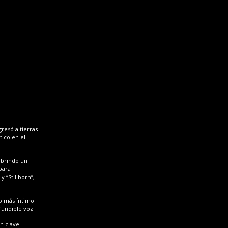
gresó a tierras
tico en el
 brindó un
para
y “Stillborn”,
do más íntimo
fundible voz.
n clave