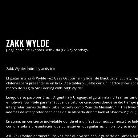
ZAKK WYLDE
[:es]Centro de Eventos Bellavista (Ex Oz), Santiago.
Zakk Wylde: Íntimo y acústico
El guitarrista Zakk Wylde –ex Ozzy Osbourne – y líder de Black Label Society, re
chilenas para presentarse en la Ex Oz a tablero vuelto con un inédito show acús
marco de su gira “An Evening with Zakk Wylde”.
Luego de su paso por Brasil, Argentina y Uruguay, el guitarrista norteamericano
emotivo show –solo para fanáticos- de catorce canciones donde se dio tiempo 
interpretar temas de Black Label Society como “Suicide Messiah”, “In This River” 
además de interpretar canciones de su alabado disco “Book of Shadows” (1996).
En suma, un concierto inolvidable donde el multifacético músico mostró su la
con una sobria presentación que consistió en dos guitarras, un piano y su incon
Así, Zakk Wylde demostró una vez más que ya sea con la guitarra en llamas, o e