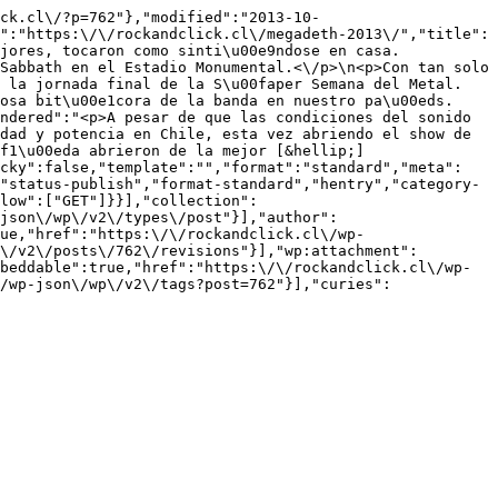
ick.cl\/?p=762"},"modified":"2013-10-
":"https:\/\/rockandclick.cl\/megadeth-2013\/","title":
jores, tocaron como sinti\u00e9ndose en casa. 
Sabbath en el Estadio Monumental.<\/p>\n<p>Con tan solo 
 la jornada final de la S\u00faper Semana del Metal. 
osa bit\u00e1cora de la banda en nuestro pa\u00eds.
ndered":"<p>A pesar de que las condiciones del sonido 
dad y potencia en Chile, esta vez abriendo el show de 
f1\u00eda abrieron de la mejor [&hellip;]
icky":false,"template":"","format":"standard","meta":
"status-publish","format-standard","hentry","category-
low":["GET"]}}],"collection":
json\/wp\/v2\/types\/post"}],"author":
ue,"href":"https:\/\/rockandclick.cl\/wp-
\/v2\/posts\/762\/revisions"}],"wp:attachment":
beddable":true,"href":"https:\/\/rockandclick.cl\/wp-
/wp-json\/wp\/v2\/tags?post=762"}],"curies":