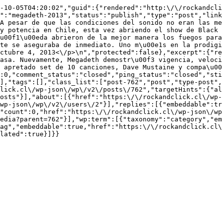
-10-05T04:20:02","guid":{"rendered":"http:\/\/rockandcl
":"megadeth-2013","status":"publish","type":"post","link
A pesar de que las condiciones del sonido no eran las me
y potencia en Chile, esta vez abriendo el show de Black 
u00f1\u00eda abrieron de la mejor manera los fuegos para
te se aseguraba de inmediato. Uno m\u00e1s en la prodigi
ctubre 4, 2013<\/p>\n","protected":false},"excerpt":{"re
asa. Nuevamente, Megadeth demostr\u00f3 vigencia, veloci
 apretado set de 10 canciones, Dave Mustaine y compa\u00
:0,"comment_status":"closed","ping_status":"closed","st
],"tags":[],"class_list":["post-762","post","type-post",
lick.cl\/wp-json\/wp\/v2\/posts\/762","targetHints":{"al
osts"}],"about":[{"href":"https:\/\/rockandclick.cl\/wp-
wp-json\/wp\/v2\/users\/2"}],"replies":[{"embeddable":tr
"count":0,"href":"https:\/\/rockandclick.cl\/wp-json\/wp
edia?parent=762"}],"wp:term":[{"taxonomy":"category","em
ag","embeddable":true,"href":"https:\/\/rockandclick.cl\
lated":true}]}}