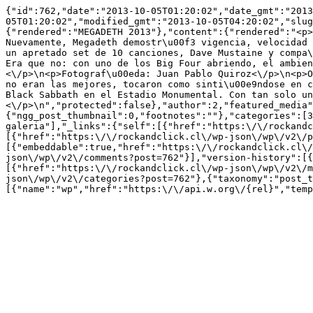
{"id":762,"date":"2013-10-05T01:20:02","date_gmt":"2013
05T01:20:02","modified_gmt":"2013-10-05T04:20:02","slug
{"rendered":"MEGADETH 2013"},"content":{"rendered":"<p>
Nuevamente, Megadeth demostr\u00f3 vigencia, velocidad 
un apretado set de 10 canciones, Dave Mustaine y compa\
Era que no: con uno de los Big Four abriendo, el ambien
<\/p>\n<p>Fotograf\u00eda: Juan Pablo Quiroz<\/p>\n<p>O
no eran las mejores, tocaron como sinti\u00e9ndose en c
Black Sabbath en el Estadio Monumental. Con tan solo un
<\/p>\n","protected":false},"author":2,"featured_media"
{"ngg_post_thumbnail":0,"footnotes":""},"categories":[3
galeria"],"_links":{"self":[{"href":"https:\/\/rockandc
[{"href":"https:\/\/rockandclick.cl\/wp-json\/wp\/v2\/p
[{"embeddable":true,"href":"https:\/\/rockandclick.cl\/
json\/wp\/v2\/comments?post=762"}],"version-history":[{
[{"href":"https:\/\/rockandclick.cl\/wp-json\/wp\/v2\/m
json\/wp\/v2\/categories?post=762"},{"taxonomy":"post_t
[{"name":"wp","href":"https:\/\/api.w.org\/{rel}","temp