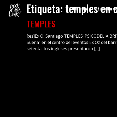
Etiqueta:
temples en c
Galerías
Escucha aq
TEMPLES
[:es]Ex O, Santiago TEMPLES: PSICODELIA BRITÁ
Suena” en el centro del eventos Ex Oz del barri
setenta- los ingleses presentaron […]