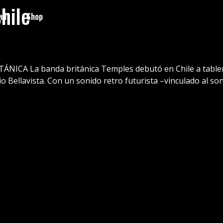
hile
ui
Shop
NICA La banda británica Temples debutó en Chile a tablero 
o Bellavista. Con un sonido retro futurista –vinculado al so